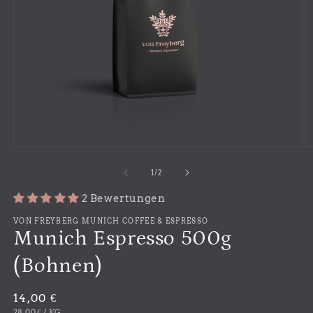
Medien
M
1
2
in
in
von
1
/
2
Modal
M
öffnen
ö
2 Bewertungen
VON FREYBERG MUNICH COFFEE & ESPRESSO
Munich Espresso 500g
(Bohnen)
Normaler
14,00 €
GRUNDPREIS
PRO
28,00 €
/
KG