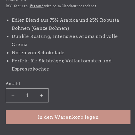
Preis
Inkl. Steuern.
Versand
wird beim Checkout berechnet
Edler Blend aus 75% Arabica und 25% Robusta
Bohnen (Ganze Bohnen)
Dunkle Röstung, intensives Aroma und volle
Crema
Noten von Schokolade
Perfekt für Siebträger, Vollautomaten und
Espressokocher
Anzahl
Verringere
Erhöhe
die
die
Menge
Menge
für
für
In den Warenkorb legen
Munich
Munich
Espresso
Espresso